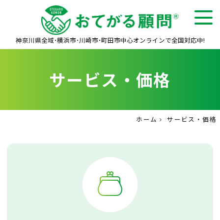
トップ
サービス・価格
お困りごと解決
神奈川県全域･横浜市･川崎市･町田市中心
オンラインで全国対応中!
お客様の声
サービス・価格
よくある質問
会社案内
お問い合わせ
ホーム
サービス・価格