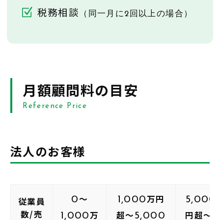
税務相談
（同一月に2回以上の場合）
月額顧問料の目安
Reference Price
法人のお客様
～
万円
0
1,000
5,000
従業員
数/売
万
超～
円超～
1,000
5,000
1